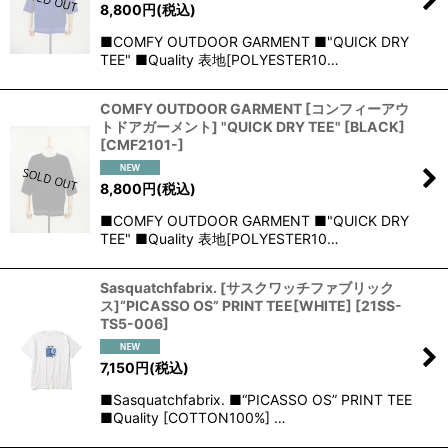
8,800
円
(税込)
■COMFY OUTDOOR GARMENT ■"QUICK DRY
TEE" ■Quality 表地[POLYESTER10…
COMFY OUTDOOR GARMENT [コンフィーアウ
トドアガーメント] "QUICK DRY TEE" [BLACK]
[
CMF2101-
]
8,800
円
(税込)
■COMFY OUTDOOR GARMENT ■"QUICK DRY
TEE" ■Quality 表地[POLYESTER10…
Sasquatchfabrix. [サスクワッチファブリック
ス]“PICASSO OS” PRINT TEE[WHITE]
[
21SS-
TS5-006
]
7,150
円
(税込)
■Sasquatchfabrix. ■“PICASSO OS” PRINT TEE
■Quality [COTTON100%] …