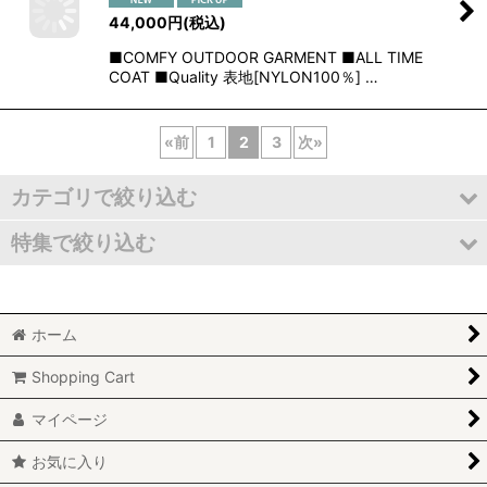
44,000
円
(税込)
■COMFY OUTDOOR GARMENT ■ALL TIME
COAT ■Quality 表地[NYLON100％] …
«
前
1
2
3
次
»
カテゴリで絞り込む
特集で絞り込む
ANIMAL-WORSHIP SILVER
★special price★
Black Weirdos
ホーム
Cap/Hat
COMFY OUTDOOR GARMENT
Shopping Cart
Coats/Jackets
PHIGVEL
マイページ
Tops
Sasquatchfabrix.
お気に入り