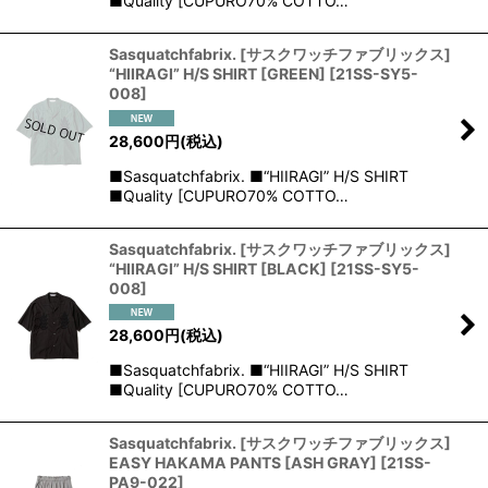
■Quality [CUPURO70% COTTO…
Sasquatchfabrix. [サスクワッチファブリックス]
“HIIRAGI” H/S SHIRT [GREEN]
[
21SS-SY5-
008
]
28,600
円
(税込)
■Sasquatchfabrix. ■“HIIRAGI” H/S SHIRT
■Quality [CUPURO70% COTTO…
Sasquatchfabrix. [サスクワッチファブリックス]
“HIIRAGI” H/S SHIRT [BLACK]
[
21SS-SY5-
008
]
28,600
円
(税込)
■Sasquatchfabrix. ■“HIIRAGI” H/S SHIRT
■Quality [CUPURO70% COTTO…
Sasquatchfabrix. [サスクワッチファブリックス]
EASY HAKAMA PANTS [ASH GRAY]
[
21SS-
PA9-022
]