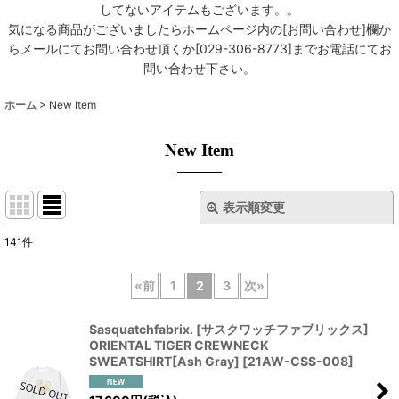
してないアイテムもございます。。
気になる商品がございましたらホームページ内の[お問い合わせ]欄か
らメールにてお問い合わせ頂くか[029-306-8773]までお電話にてお
問い合わせ下さい。
ホーム
>
New Item
New Item
表示順変更
閉じる
141
件
表示数
:
«
前
1
2
3
次
»
並び順
:
Sasquatchfabrix. [サスクワッチファブリックス]
ORIENTAL TIGER CREWNECK
絞り込む
SWEATSHIRT[Ash Gray]
[
21AW-CSS-008
]