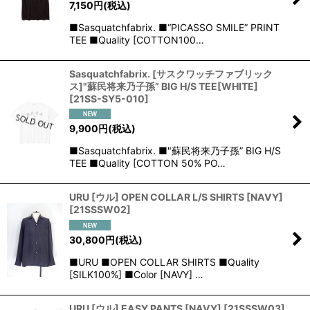
7,150
円
(税込)
■Sasquatchfabrix. ■“PICASSO SMILE” PRINT
TEE ■Quality [COTTON100…
Sasquatchfabrix. [サスクワッチファブリック
ス]"蘇民将来乃子孫” BIG H/S TEE[WHITE]
[
21SS-SY5-010
]
9,900
円
(税込)
■Sasquatchfabrix. ■"蘇民将来乃子孫” BIG H/S
TEE ■Quality [COTTON 50% PO…
URU [ウル] OPEN COLLAR L/S SHIRTS [NAVY]
[
21SSSW02
]
30,800
円
(税込)
■URU ■OPEN COLLAR SHIRTS ■Quality
[SILK100%] ■Color [NAVY] …
URU [ウル] EASY PANTS [NAVY]
[
21SSSW03
]