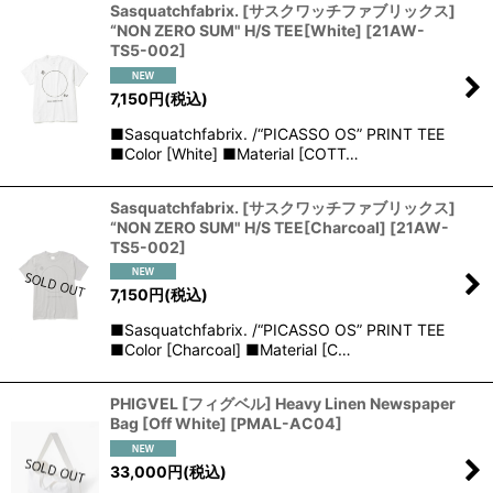
Sasquatchfabrix. [サスクワッチファブリックス]
“NON ZERO SUM" H/S TEE[White]
[
21AW-
TS5-002
]
7,150
円
(税込)
■Sasquatchfabrix. /“PICASSO OS” PRINT TEE
■Color [White] ■Material [COTT…
Sasquatchfabrix. [サスクワッチファブリックス]
“NON ZERO SUM" H/S TEE[Charcoal]
[
21AW-
TS5-002
]
7,150
円
(税込)
■Sasquatchfabrix. /“PICASSO OS” PRINT TEE
■Color [Charcoal] ■Material [C…
PHIGVEL [フィグベル] Heavy Linen Newspaper
Bag [Off White]
[
PMAL-AC04
]
33,000
円
(税込)