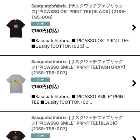
Sasquatchfabrix. [サスクワッチファブリック
ス]“PICASSO OS” PRINT TEE[BLACK]
[
21SS-
TS5-006
]
7,150
円
(税込)
■Sasquatchfabrix. ■“PICASSO OS” PRINT TEE
■Quality [COTTON100%] …
Sasquatchfabrix. [サスクワッチファブリック
ス]“PICASSO SMILE” PRINT TEE[ASH GRAY]
[
21SS-TS5-007
]
7,150
円
(税込)
■Sasquatchfabrix. ■“PICASSO SMILE” PRINT
TEE ■Quality [COTTON100…
Sasquatchfabrix. [サスクワッチファブリック
ス]“PICASSO SMILE” PRINT TEE[BLACK]
[
21SS-TS5-007
]