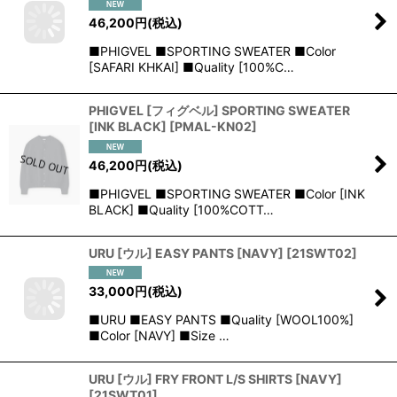
46,200
円
(税込)
■PHIGVEL ■SPORTING SWEATER ■Color
[SAFARI KHKAI] ■Quality [100%C…
PHIGVEL [フィグベル] SPORTING SWEATER
[INK BLACK]
[
PMAL-KN02
]
46,200
円
(税込)
■PHIGVEL ■SPORTING SWEATER ■Color [INK
BLACK] ■Quality [100%COTT…
URU [ウル] EASY PANTS [NAVY]
[
21SWT02
]
33,000
円
(税込)
■URU ■EASY PANTS ■Quality [WOOL100%]
■Color [NAVY] ■Size …
URU [ウル] FRY FRONT L/S SHIRTS [NAVY]
[
21SWT01
]