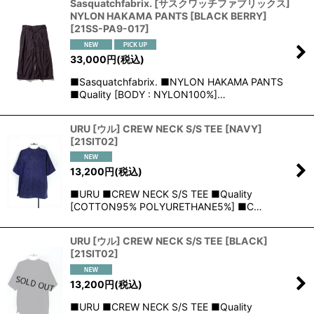
Sasquatchfabrix. [サスクワッチファブリックス]
NYLON HAKAMA PANTS [BLACK BERRY]
[
21SS-PA9-017
]
33,000
円
(税込)
■Sasquatchfabrix. ■NYLON HAKAMA PANTS
■Quality [BODY : NYLON100%]…
URU [ウル] CREW NECK S/S TEE [NAVY]
[
21SIT02
]
13,200
円
(税込)
■URU ■CREW NECK S/S TEE ■Quality
[COTTON95% POLYURETHANE5%] ■C…
URU [ウル] CREW NECK S/S TEE [BLACK]
[
21SIT02
]
13,200
円
(税込)
■URU ■CREW NECK S/S TEE ■Quality