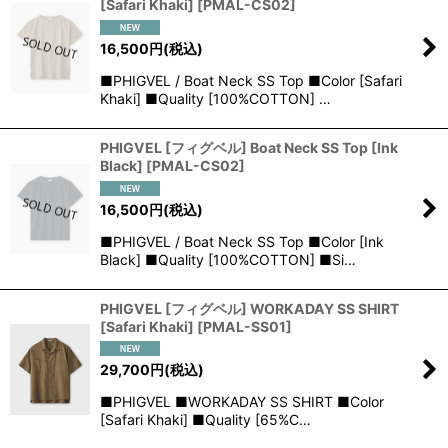
[Safari Khaki]
[
PMAL-CS02
]
16,500
円
(税込)
■PHIGVEL / Boat Neck SS Top ■Color [Safari
Khaki] ■Quality [100%COTTON] …
PHIGVEL [フィグベル] Boat Neck SS Top [Ink
Black]
[
PMAL-CS02
]
16,500
円
(税込)
■PHIGVEL / Boat Neck SS Top ■Color [Ink
Black] ■Quality [100%COTTON] ■Si…
PHIGVEL [フィグベル] WORKADAY SS SHIRT
[Safari Khaki]
[
PMAL-SS01
]
29,700
円
(税込)
■PHIGVEL ■WORKADAY SS SHIRT ■Color
[Safari Khaki] ■Quality [65%C…