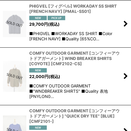
PHIGVEL [フィグベル] WORKADAY SS SHIRT
[FRENCH NAVY]
[
PMAL-SS01
]
29,700
円
(税込)
■PHIGVEL ■WORKADAY SS SHIRT ■Color
[FRENCH NAVY] ■Quality [65%CO…
COMFY OUTDOOR GARMENT [コンフィーアウ
トドアガーメント] WIND BREAKER SHIRTS
[COYOTE]
[
CMF2102-CS
]
22,000
円
(税込)
■COMFY OUTDOOR GARMENT
■"WNDBREAKER SHIRTS" ■Quality 表地
[PNYLON0…
COMFY OUTDOOR GARMENT [コンフィーアウ
トドアガーメント] "QUICK DRY TEE" [BLUE]
[
CMF2101-
]