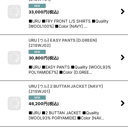
33,000
円
(税込)
■URU ■FRY FRONT L/S SHIRTS ■Quality
[WOOL100%] ■Color [NAVY] …
URU [ウル] EASY PANTS [D.GREEN]
[
21SWJ02
]
30,800
円
(税込)
■URU ■EASY PANTS ■Quality [WOOL93%
POLYAMIDE7%] ■Color [D.GREE…
URU [ウル] 2 BUTTAN JACKET [NAVY]
[
21SWJ01
]
46,200
円
(税込)
■URU ■2 BUTTAN JACKET ■Quality
[WOOL93% PORYAMIDE] ■Color [NAV…