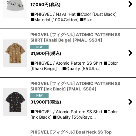
17,050
円
(税込)
■PHIGVEL / Naval Hat ■Color [Dust Black]
■Material [100%Cotton] ■Size …
PHIGVEL [フィグベル] ATOMIC PATTERN SS
SHIRT [Khaki Beige]
[
PMAL-SS04
]
31,900
円
(税込)
■PHIGVEL / Atomic Pattern SS Shirt ■Color
[Khaki Beige] ■Quality [55%Ra…
PHIGVEL [フィグベル] ATOMIC PATTERN SS
SHIRT [Ink Black]
[
PMAL-SS04
]
31,900
円
(税込)
■PHIGVEL / Atomic Pattern SS Shirt ■Color
[Ink Black] ■Quality [55%Rayo…
PHIGVEL [フィグベル] Boat Neck SS Top