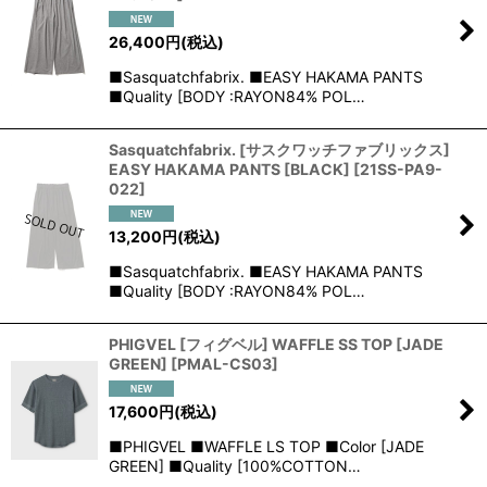
26,400
円
(税込)
■Sasquatchfabrix. ■EASY HAKAMA PANTS
■Quality [BODY :RAYON84% POL…
Sasquatchfabrix. [サスクワッチファブリックス]
EASY HAKAMA PANTS [BLACK]
[
21SS-PA9-
022
]
13,200
円
(税込)
■Sasquatchfabrix. ■EASY HAKAMA PANTS
■Quality [BODY :RAYON84% POL…
PHIGVEL [フィグベル] WAFFLE SS TOP [JADE
GREEN]
[
PMAL-CS03
]
17,600
円
(税込)
■PHIGVEL ■WAFFLE LS TOP ■Color [JADE
GREEN] ■Quality [100%COTTON…