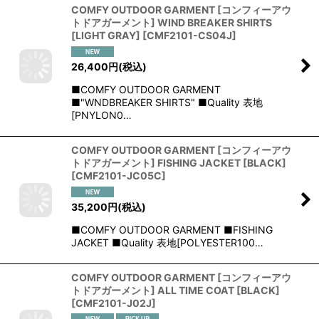
COMFY OUTDOOR GARMENT [コンフィーアウ
トドアガーメント] WIND BREAKER SHIRTS
[LIGHT GRAY]
[
CMF2101-CS04J
]
26,400
円
(税込)
■COMFY OUTDOOR GARMENT
■"WNDBREAKER SHIRTS" ■Quality 表地
[PNYLON0…
COMFY OUTDOOR GARMENT [コンフィーアウ
トドアガーメント] FISHING JACKET [BLACK]
[
CMF2101-JC05C
]
35,200
円
(税込)
■COMFY OUTDOOR GARMENT ■FISHING
JACKET ■Quality 表地[POLYESTER100…
COMFY OUTDOOR GARMENT [コンフィーアウ
トドアガーメント] ALL TIME COAT [BLACK]
[
CMF2101-J02J
]