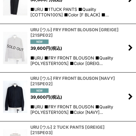
■URU ■1TUCK PANTS ■Quality
[COTTON100%] ■Color [F BLACK] ■…
URU [ウル] FRY FRONT BLOUSON [GREIGE]
[
21SPE02
]
39,600
円
(税込)
■URU ■FRY FRONT BLOUSON ■Quality
[POLYESTER100%] ■Color [GREIG…
URU [ウル] FRY FRONT BLOUSON [NAVY]
[
21SPE02
]
39,600
円
(税込)
■URU ■FRY FRONT BLOUSON ■Quality
[POLYESTER100%] ■Color [NAVY]…
URU [ウル] 2 TUCK PANTS [GREIGE]
[
21SPE03
]