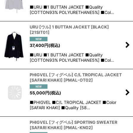
■URU ■1 BUTTAN JACKET ■Quality
[COTTON93% POLYURETHANE5%] ■Col…
URU [ウル] 1 BUTTAN JACKET [BLACK]
[
21SIT01
]
37,400
円
(税込)
■URU ■1 BUTTAN JACKET ■Quality
[COTTON93% POLYURETHANE5%] ■Col…
PHIGVEL [フィグベル] C/L TROPICAL JACKET
[SAFARI KHAKI]
[
PMAL-OT02
]
55,000
円
(税込)
■PHIGVEL ■C/L TROPICAL JACKET ■Color
[SAFARI KHAKI] ■Quality [58…
PHIGVEL [フィグベル] SPORTING SWEATER
[SAFARI KHAKI]
[
PMAL-KN02
]