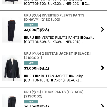
[COTTON50% SILK30% LINEN20%] ■C…
URU [ウル] INVERTED PLEATS PANTS
[D.NAVY]
[
21SCSL03
]
33,000
円
(税込)
■URU ■INVERTED PLEATS PANTS ■Quality
[COTTON50% SILK30% LINEN20%]…
URU [ウル] 2 BUTTAN JACKET [F BLACK]
[
21SCC01
]
33,000
円
(税込)
■URU ■2 BUTTAN JACKET ■Quality
[COTTON100%] ■Color [F BLACK] …
URU [ウル] 1 TUCK PANTS [F BLACK]
[
21SCC02
]
30,800
円
(税込)