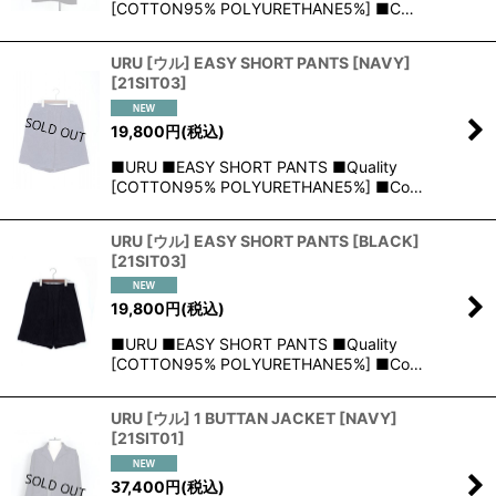
[COTTON95% POLYURETHANE5%] ■C…
URU [ウル] EASY SHORT PANTS [NAVY]
[
21SIT03
]
19,800
円
(税込)
■URU ■EASY SHORT PANTS ■Quality
[COTTON95% POLYURETHANE5%] ■Co…
URU [ウル] EASY SHORT PANTS [BLACK]
[
21SIT03
]
19,800
円
(税込)
■URU ■EASY SHORT PANTS ■Quality
[COTTON95% POLYURETHANE5%] ■Co…
URU [ウル] 1 BUTTAN JACKET [NAVY]
[
21SIT01
]
37,400
円
(税込)