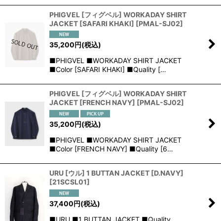
PHIGVEL [フィグベル] WORKADAY SHIRT
JACKET [SAFARI KHAKI]
[
PMAL-SJ02
]
35,200
円
(税込)
■PHIGVEL ■WORKADAY SHIRT JACKET
■Color [SAFARI KHAKI] ■Quality […
PHIGVEL [フィグベル] WORKADAY SHIRT
JACKET [FRENCH NAVY]
[
PMAL-SJ02
]
35,200
円
(税込)
■PHIGVEL ■WORKADAY SHIRT JACKET
■Color [FRENCH NAVY] ■Quality [6…
URU [ウル] 1 BUTTAN JACKET [D.NAVY]
[
21SCSL01
]
37,400
円
(税込)
■URU ■1 BUTTAN JACKET ■Quality