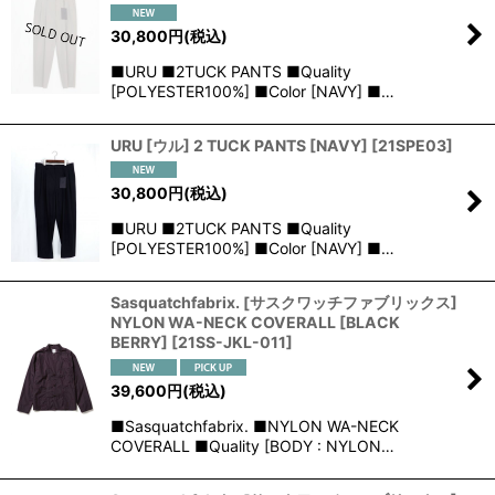
30,800
円
(税込)
■URU ■2TUCK PANTS ■Quality
[POLYESTER100%] ■Color [NAVY] ■…
URU [ウル] 2 TUCK PANTS [NAVY]
[
21SPE03
]
30,800
円
(税込)
■URU ■2TUCK PANTS ■Quality
[POLYESTER100%] ■Color [NAVY] ■…
Sasquatchfabrix. [サスクワッチファブリックス]
NYLON WA-NECK COVERALL [BLACK
BERRY]
[
21SS-JKL-011
]
39,600
円
(税込)
■Sasquatchfabrix. ■NYLON WA-NECK
COVERALL ■Quality [BODY : NYLON…