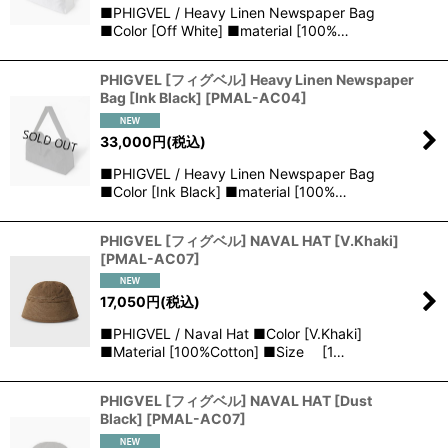
■PHIGVEL / Heavy Linen Newspaper Bag
■Color [Off White] ■material [100%…
PHIGVEL [フィグベル] Heavy Linen Newspaper
Bag [Ink Black]
[
PMAL-AC04
]
33,000
円
(税込)
■PHIGVEL / Heavy Linen Newspaper Bag
■Color [Ink Black] ■material [100%…
PHIGVEL [フィグベル] NAVAL HAT [V.Khaki]
[
PMAL-AC07
]
17,050
円
(税込)
■PHIGVEL / Naval Hat ■Color [V.Khaki]
■Material [100%Cotton] ■Size [1…
PHIGVEL [フィグベル] NAVAL HAT [Dust
Black]
[
PMAL-AC07
]