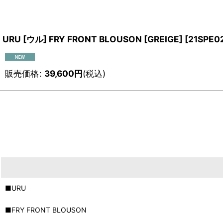
URU [ウル] FRY FRONT BLOUSON [GREIGE]
[
21SPE0
販売価格
:
39,600
円
(税込)
■URU
■FRY FRONT BLOUSON