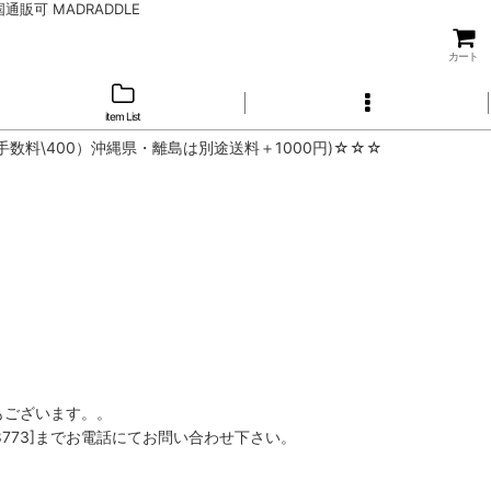
店 全国通販可 MADRADDLE
カート
item List
手数料\400）沖縄県・離島は別途送料＋1000円)☆☆☆
もございます。。
8773]までお電話にてお問い合わせ下さい。