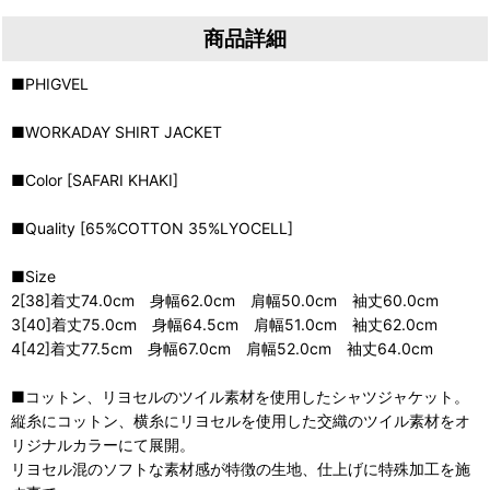
商品詳細
■PHIGVEL
■WORKADAY SHIRT JACKET
■Color [SAFARI KHAKI]
■Quality [65%COTTON 35%LYOCELL]
■Size
2[38]着丈74.0cm 身幅62.0cm 肩幅50.0cm 袖丈60.0cm
3[40]着丈75.0cm 身幅64.5cm 肩幅51.0cm 袖丈62.0cm
4[42]着丈77.5cm 身幅67.0cm 肩幅52.0cm 袖丈64.0cm
■コットン、リヨセルのツイル素材を使用したシャツジャケット。
縦糸にコットン、横糸にリヨセルを使用した交織のツイル素材をオ
リジナルカラーにて展開。
リヨセル混のソフトな素材感が特徴の生地、仕上げに特殊加工を施