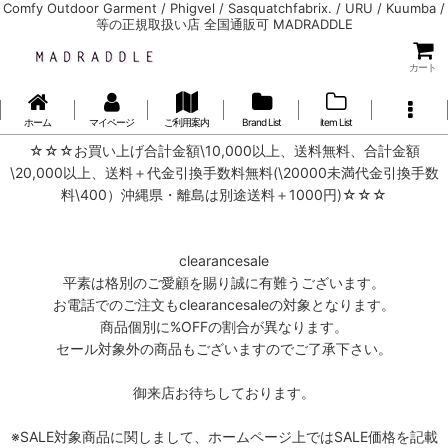
Comfy Outdoor Garment / Phigvel / Sasquatchfabrix. / URU / Kuumba /
等の正規取扱い店 全国通販可 MADRADDLE
カート
ホーム
マイページ
ご利用案内
Brand List
item List
☆☆☆お買い上げ合計金額\10,000以上、送料無料、合計金額
\20,000以上、送料＋代金引換手数料無料(\20000未満代金引換手数
料\400）沖縄県・離島は別途送料＋1000円)☆☆☆
clearancesale
平素は格別のご愛顧を賜り誠に有難うございます。
お電話でのご注文もclearancesaleの対象となります。
商品個別に%OFFの割合が異なります。
セール対象外の商品もございますのでご了承下さい。
御来店お待ちしております。
※SALE対象商品に関しまして、ホームページ上ではSALE価格を記載