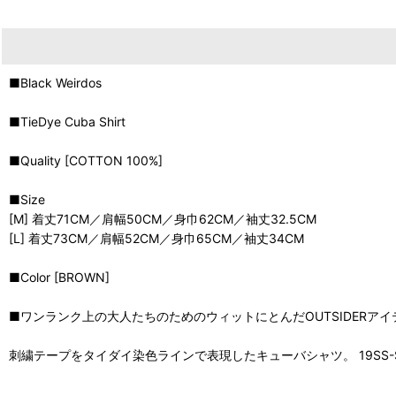
■Black Weirdos
■TieDye Cuba Shirt
■Quality [COTTON 100%]
■Size
[M] 着丈71CM／肩幅50CM／身巾62CM／袖丈32.5CM
[L] 着丈73CM／肩幅52CM／身巾65CM／袖丈34CM
■Color [BROWN]
■ワンランク上の大人たちのためのウィットにとんだOUTSIDER
刺繍テープをタイダイ染色ラインで表現したキューバシャツ。 19SS-SH0