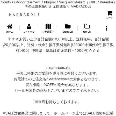
Comfy Outdoor Garment / Phigvel / Sasquatchfabrix. / URU / Kuumba /
等の正規取扱い店 全国通販可 MADRADDLE
カート
ホーム
マイページ
ご利用案内
Brand List
item List
☆☆☆お買い上げ合計金額\10,000以上、送料無料、合計金額
\20,000以上、送料＋代金引換手数料無料(\20000未満代金引換手数
料\400）沖縄県・離島は別途送料＋1000円)☆☆☆
clearancesale
平素は格別のご愛顧を賜り誠に有難うございます。
お電話でのご注文もclearancesaleの対象となります。
商品個別に%OFFの割合が異なります。
セール対象外の商品もございますのでご了承下さい。
御来店お待ちしております。
※SALE対象商品に関しまして、ホームページ上ではSALE価格を記載