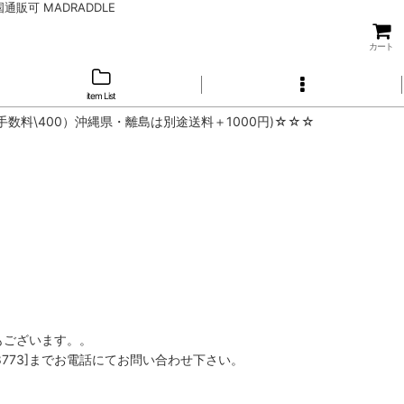
店 全国通販可 MADRADDLE
カート
item List
手数料\400）沖縄県・離島は別途送料＋1000円)☆☆☆
もございます。。
8773]までお電話にてお問い合わせ下さい。