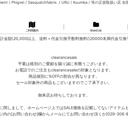
rment / Phigvel / Sasquatchfabrix. / URU / Kuumba / 等の正規取扱い
ご利用案内
Brand List
計金額\20,000以上、送料＋代金引換手数料無料(\20000未満代金引換
clearancesale
平素は格別のご愛顧を賜り誠に有難うございます。
お電話でのご注文もclearancesaleの対象となります。
商品個別に%OFFの割合が異なります。
セール対象外の商品もございますのでご了承下さい。
御来店お待ちしております。
商品に関しまして、ホームページ上ではSALE価格を記載してないアイテム
の[お問い合わせ]欄からメールにてお問い合わせ頂くか[029-306-