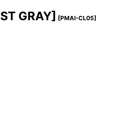
ST GRAY]
[
PMAI-CL05
]