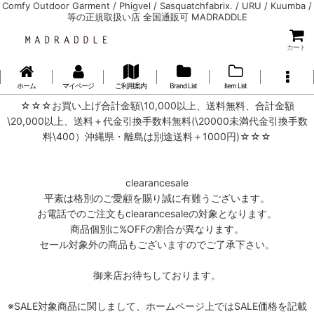
Comfy Outdoor Garment / Phigvel / Sasquatchfabrix. / URU / Kuumba /
等の正規取扱い店 全国通販可 MADRADDLE
カート
ホーム
マイページ
ご利用案内
Brand List
item List
☆☆☆お買い上げ合計金額\10,000以上、送料無料、合計金額
\20,000以上、送料＋代金引換手数料無料(\20000未満代金引換手数
料\400）沖縄県・離島は別途送料＋1000円)☆☆☆
clearancesale
平素は格別のご愛顧を賜り誠に有難うございます。
お電話でのご注文もclearancesaleの対象となります。
商品個別に%OFFの割合が異なります。
セール対象外の商品もございますのでご了承下さい。
御来店お待ちしております。
※SALE対象商品に関しまして、ホームページ上ではSALE価格を記載