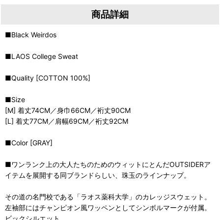
商品詳細
■Black Weirdos
■LAOS College Sweat
■Quality [COTTON 100%]
■Size
[M] 着丈74CM／身巾66CM／裄丈90CM
[L] 着丈77CM／肩幅69CM／裄丈92CM
■Color [GRAY]
■ワンランク上の大人たちのためのウィットにとんだOUTSIDERア
イテムを展開する同ブランドらしい、珠玉のラインナップ。
その道の名門校である「ラオス薬科大学」のカレッジスウェット。
左袖部にはチャンピオン風ワッペンとしてシンボルマークが付属。
ビックシルエット。