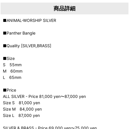
商品詳細
■ANIMAL-WORSHIP SILVER
■Panther Bangle
■Quality [SILVER,BRASS]
■Size
S 55mm
M 60mm
L 65mm
■Price
ALL SILVER - Price 81,000 yen〜87,000 yen
Size S 81,000 yen
Size M 84,000 yen
Size L 87,000 yen
SILVER & BRASS - Price 69,000 yen〜75,000 yen