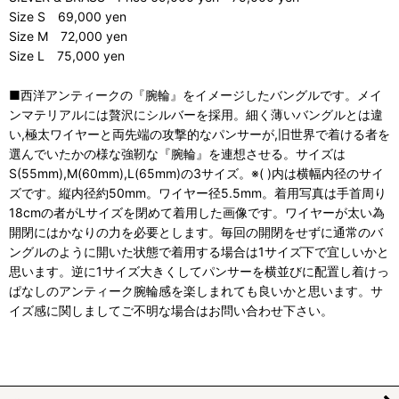
Size S 69,000 yen
Size M 72,000 yen
Size L 75,000 yen
■西洋アンティークの『腕輪』をイメージしたバングルです。メイ
ンマテリアルには贅沢にシルバーを採用。細く薄いバングルとは違
い,極太ワイヤーと両先端の攻撃的なパンサーが,旧世界で着ける者を
選んでいたかの様な強靭な『腕輪』を連想させる。サイズは
S(55mm),M(60mm),L(65mm)の3サイズ。※( )内は横幅内径のサイ
ズです。縦内径約50mm。ワイヤー径5.5mm。着用写真は手首周り
18cmの者がLサイズを閉めて着用した画像です。ワイヤーが太い為
開閉にはかなりの力を必要とします。毎回の開閉をせずに通常のバ
ングルのように開いた状態で着用する場合は1サイズ下で宜しいかと
思います。逆に1サイズ大きくしてパンサーを横並びに配置し着けっ
ぱなしのアンティーク腕輪感を楽しまれても良いかと思います。サ
イズ感に関しましてご不明な場合はお問い合わせ下さい。