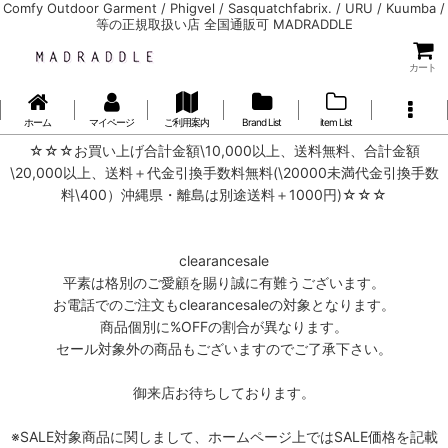
Comfy Outdoor Garment / Phigvel / Sasquatchfabrix. / URU / Kuumba /
等の正規取扱い店 全国通販可 MADRADDLE
カート
ホーム
マイページ
ご利用案内
Brand List
item List
☆☆☆お買い上げ合計金額\10,000以上、送料無料、合計金額
\20,000以上、送料＋代金引換手数料無料(\20000未満代金引換手数
料\400）沖縄県・離島は別途送料＋1000円)☆☆☆
clearancesale
平素は格別のご愛顧を賜り誠に有難うございます。
お電話でのご注文もclearancesaleの対象となります。
商品個別に%OFFの割合が異なります。
セール対象外の商品もございますのでご了承下さい。
御来店お待ちしております。
※SALE対象商品に関しまして、ホームページ上ではSALE価格を記載