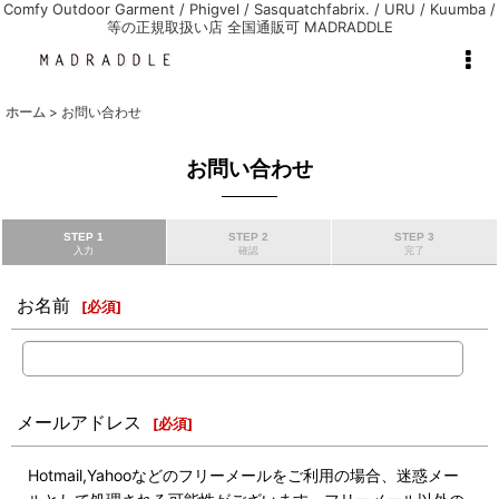
Comfy Outdoor Garment / Phigvel / Sasquatchfabrix. / URU / Kuumba /
等の正規取扱い店 全国通販可 MADRADDLE
ホーム
>
お問い合わせ
お問い合わせ
STEP 1
STEP 2
STEP 3
入力
確認
完了
お名前
[
必須
]
メールアドレス
[
必須
]
Hotmail,Yahooなどのフリーメールをご利用の場合、迷惑メー