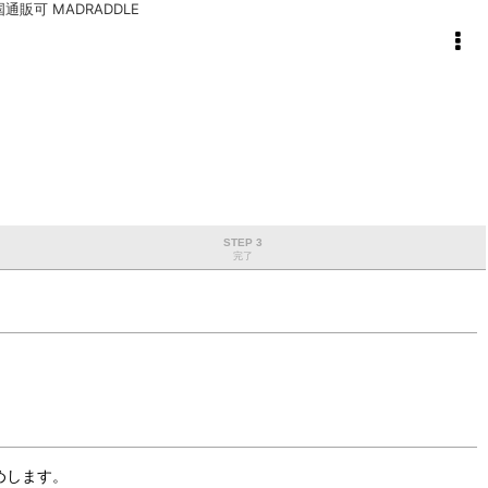
店 全国通販可 MADRADDLE
STEP 3
完了
めします。