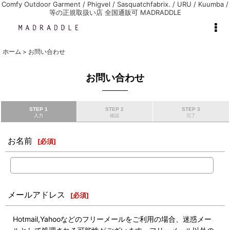
Comfy Outdoor Garment / Phigvel / Sasquatchfabrix. / URU / Kuumba /
等の正規取扱い店 全国通販可 MADRADDLE
ホーム
>
お問い合わせ
お問い合わせ
STEP 1
STEP 2
STEP 3
入力
確認
完了
お名前
[
必須
]
メールアドレス
[
必須
]
Hotmail,Yahooなどのフリーメールをご利用の場合、迷惑メー