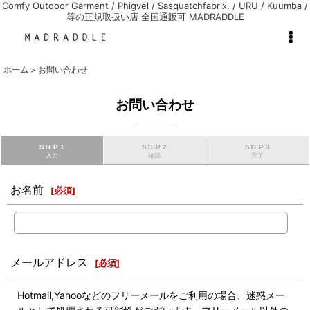
Comfy Outdoor Garment / Phigvel / Sasquatchfabrix. / URU / Kuumba /
等の正規取扱い店 全国通販可 MADRADDLE
ホーム
>
お問い合わせ
お問い合わせ
STEP 1
STEP 2
STEP 3
入力
確認
完了
お名前
[
必須
]
メールアドレス
[
必須
]
Hotmail,Yahooなどのフリーメールをご利用の場合、迷惑メー