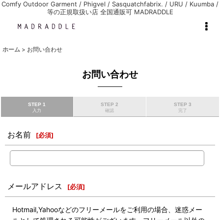
Comfy Outdoor Garment / Phigvel / Sasquatchfabrix. / URU / Kuumba /
等の正規取扱い店 全国通販可 MADRADDLE
ホーム
>
お問い合わせ
お問い合わせ
STEP 1
STEP 2
STEP 3
入力
確認
完了
お名前
[
必須
]
メールアドレス
[
必須
]
Hotmail,Yahooなどのフリーメールをご利用の場合、迷惑メー