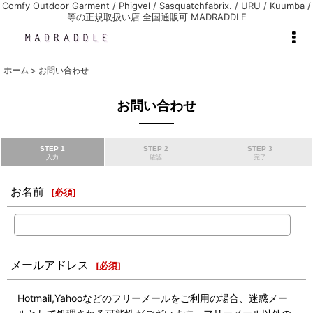
Comfy Outdoor Garment / Phigvel / Sasquatchfabrix. / URU / Kuumba /
等の正規取扱い店 全国通販可 MADRADDLE
ホーム
>
お問い合わせ
お問い合わせ
STEP 1
STEP 2
STEP 3
入力
確認
完了
お名前
[
必須
]
メールアドレス
[
必須
]
Hotmail,Yahooなどのフリーメールをご利用の場合、迷惑メー